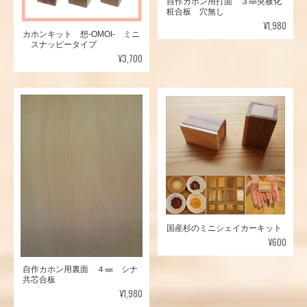
自作カホン用打面 ３㎜突板化
粧合板 穴無し
¥1,980
カホンキット 想-OMOI- ミニ
スナッピータイプ
¥3,700
国産杉のミニシェイカーキット
¥600
自作カホン用裏面 ４㎜ シナ
共芯合板
¥1,980