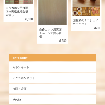
自作カホン用打面
３㎜突板化粧合板
穴無し
¥1,980
国産杉のミニシェイ
カーキット
¥600
自作カホン用裏面
４㎜ シナ共芯合
板
¥1,980
CATEGORY
カホンキット
ミニカホンキット
打面・背面
その他