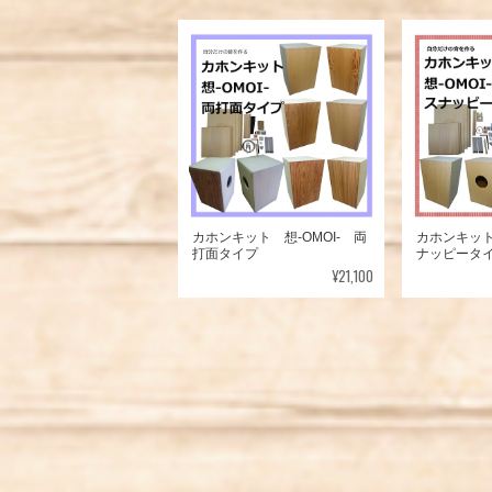
カホンキット 想-OMOI- 両
カホンキット
打面タイプ
ナッピータ
¥21,100