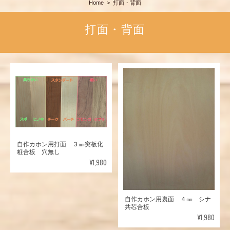
Home
打面・背面
打面・背面
自作カホン用打面 ３㎜突板化
粧合板 穴無し
¥1,980
自作カホン用裏面 ４㎜ シナ
共芯合板
¥1,980