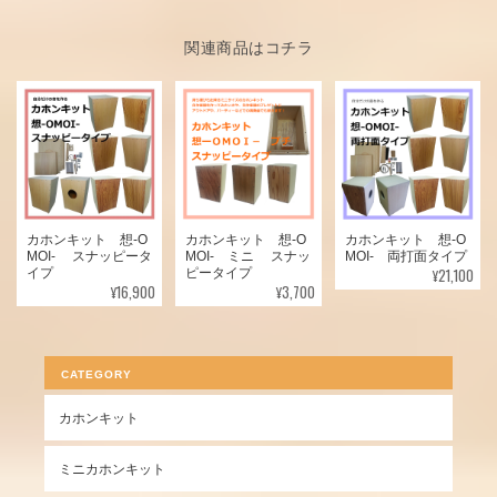
関連商品はコチラ
カホンキット 想-O
カホンキット 想-O
カホンキット 想-O
MOI- ミニ スナッ
MOI- スナッピータ
MOI- 両打面タイプ
¥21,100
ピータイプ
イプ
¥3,700
¥16,900
CATEGORY
カホンキット
ミニカホンキット