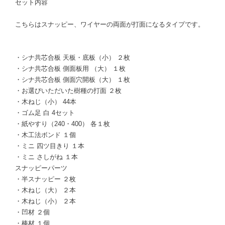
セット内容
こちらはスナッピー、ワイヤーの両面が打面になるタイプです。
・シナ共芯合板 天板・底板（小） ２枚
・シナ共芯合板 側面板用 （大） １枚
・シナ共芯合板 側面穴開板（大） １枚
・お選びいただいた樹種の打面 ２枚
・木ねじ（小） 44本
・ゴム足 白 4セット
・紙やすり（240・400） 各１枚
・木工法ボンド １個
・ミニ 四ツ目きり １本
・ミニ さしがね １本
スナッピーパーツ
・半スナッピー ２枚
・木ねじ（大） ２本
・木ねじ（小） ２本
・凹材 ２個
・棒材 １個