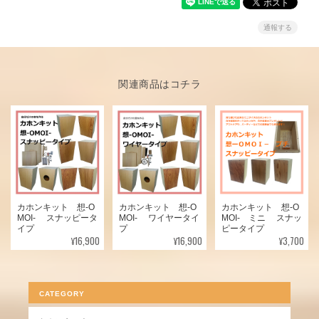
通報する
関連商品はコチラ
カホンキット 想-O
カホンキット 想-O
カホンキット 想-O
MOI- ミニ スナッ
MOI- スナッピータ
MOI- ワイヤータイ
ピータイプ
イプ
プ
¥3,700
¥16,900
¥16,900
CATEGORY